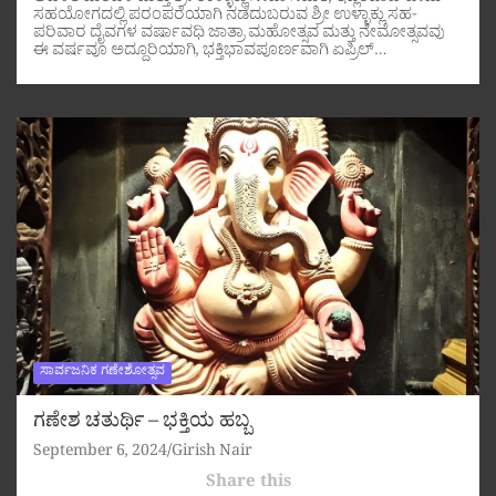
ಸಹಯೋಗದಲ್ಲಿ ಪರಂಪರೆಯಾಗಿ ನಡೆದುಬರುವ ಶ್ರೀ ಉಳ್ಳಾಕ್ಲು ಸಹ-
ಪರಿವಾರ ದೈವಗಳ ವರ್ಷಾವಧಿ ಜಾತ್ರಾ ಮಹೋತ್ಸವ ಮತ್ತು ನೇಮೋತ್ಸವವು
ಈ ವರ್ಷವೂ ಅದ್ದೂರಿಯಾಗಿ, ಭಕ್ತಿಭಾವಪೂರ್ಣವಾಗಿ ಏಪ್ರಿಲ್…
ಸಾರ್ವಜನಿಕ ಗಣೇಶೋತ್ಸವ
ಗಣೇಶ ಚತುರ್ಥಿ – ಭಕ್ತಿಯ ಹಬ್ಬ
September 6, 2024
Girish Nair
Share this