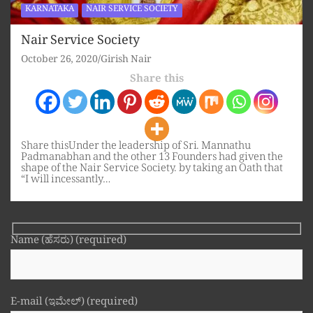
KARNATAKA
NAIR SERVICE SOCIETY
Nair Service Society
October 26, 2020
Girish Nair
Share this
Share thisUnder the leadership of Sri. Mannathu
Padmanabhan and the other 13 Founders had given the
shape of the Nair Service Society. by taking an Oath that
“I will incessantly…
Name (ಹೆಸರು) (required)
E-mail (ಇಮೇಲ್) (required)