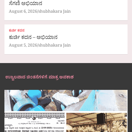
ಸೆಗಣಿ ಅಭಿಯಾನ
August 6, 2026
shubhakara Jain
ಕುರ್ಚಿ ಕದನ
ಕುರ್ಚಿ ಕದನ – ಅಭಿಯಾನ
August 5, 2026
shubhakara Jain
ಉಜ್ವಲವಾದ ಚಿಂತನೆಗಳಿಗೆ ಮಾತ್ರ ಅವಕಾಶ