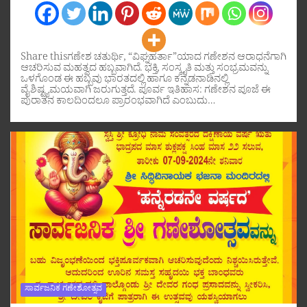
Share thisಗಣೇಶ ಚತುರ್ಥಿ, “ವಿಘ್ನಹರ್ತಾ”ಯಾದ ಗಣೇಶನ ಆರಾಧನೆಗಾಗಿ
ಆಚರಿಸುವ ಮಹತ್ವದ ಹಬ್ಬವಾಗಿದೆ. ಭಕ್ತಿ, ಸಂಸ್ಕೃತಿ ಮತ್ತು ಸಂಭ್ರಮವನ್ನು
ಒಳಗೊಂಡ ಈ ಹಬ್ಬವು ಭಾರತದಲ್ಲಿ ಹಾಗೂ ಕನ್ನಡನಾಡಿನಲ್ಲಿ
ವೈಶಿಷ್ಟ್ಯಮಯವಾಗಿ ಜರುಗುತ್ತದೆ. ಪೂರ್ವ ಇತಿಹಾಸ: ಗಣೇಶನ ಪೂಜೆ ಈ
ಪುರಾತನ ಕಾಲದಿಂದಲೂ ಪ್ರಾರಂಭವಾಗಿದೆ ಎಂಬುದು…
ಸಾರ್ವಜನಿಕ ಗಣೇಶೋತ್ಸವ