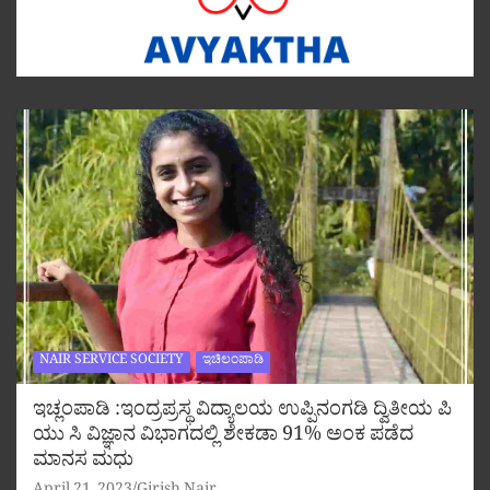
NAIR SERVICE SOCIETY
ಇಚಿಲಂಪಾಡಿ
ಇಚ್ಲಂಪಾಡಿ :ಇಂದ್ರಪ್ರಸ್ಥ ವಿದ್ಯಾಲಯ ಉಪ್ಪಿನಂಗಡಿ ದ್ವಿತೀಯ ಪಿ
ಯು ಸಿ ವಿಜ್ಞಾನ ವಿಭಾಗದಲ್ಲಿ ಶೇಕಡಾ 91% ಅಂಕ ಪಡೆದ
ಮಾನಸ ಮಧು