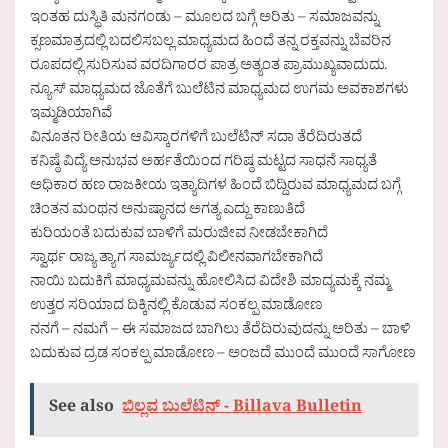
ಇಂತಹ ದುಸ್ಥಿತಿ ಮನಗಂಡು – ಮೂಲದ ಬಗ್ಗೆ ಅರಿತು – ಸಮಾಜವನ್ನು
ಕ್ಸಣಮಾತ್ರದಲ್ಲಿ ಬದಲಿಸಬಲ್ಲ ಮಾಧ್ಯಮದ ಹಿಂದೆ ತನ್ನ ರಕ್ತವನ್ನು ಬೆವರಿನ
ರೂಪದಲ್ಲಿ ಸುರಿಸುವ ವರದಿಗಾರರ ಪಾತ್ರ ಅತ್ಯಂತ ಪ್ರಾಮುಖ್ಯವಾದುದು.
ನ್ಯೂಸ್ ಮಾಧ್ಯಮದ ಜೊತೆಗೆ ಬುಲೆಟಿನ ಮಾಧ್ಯಮದ ಉಗಮ ಅವಕಾಶಗಳು
ಇಮ್ಮಡಿಯಾಗಿವೆ
ವಿನೂತನ ರೀತಿಯ ಆವಿಸ್ಕಾರಗಳಿಗೆ ಬುಲೆಟಿನ್ ಸದಾ ತೆರೆದಿರುತದೆ
ಕನಿಷ್ಠೆ ವಿದ್ಯೆ ಅನುಭವ ಅರ್ಹತೆಯಿಂದ ಗರಿಷ್ಠ ಮಟ್ಟದ ಸಾಧನೆ ಸಾಧ್ಯತೆ
ಅಧಿಕಾರ ಹಣ ರಾಜಕೀಯ ಇತ್ಯಾದಿಗಳ ಹಿಂದೆ ಬಿದ್ದಿರುವ ಮಾಧ್ಯಮದ ಬಗ್ಗೆ
ಚಿಂತನ ಮಂಥನ ಅನುಷ್ಠಾನದ ಅಗತ್ಯ ಎದ್ದು ಕಾಣುತಿದೆ
ಕುರಿಯಂತೆ ಬದುಕುವ ಬಾಳಿಗೆ ಮರುಜೀವ ನೀಡಬೇಕಾಗಿದೆ
ಸ್ವಾರ್ಥ ರಾಜ್ಯ ತ್ಯಾಗ ಸಾಮರ್ಜ್ಯದಲ್ಲಿ ವಿಲೀನವಾಗಬೇಕಾಗಿದೆ
ನಾಯಿ ಬದುಕಿಗೆ ಮಾಧ್ಯಮವನ್ನು ಹೋಲಿಸಿದ ವಿದೇಶಿ ಮಾದ್ಯಮಕ್ಕೆ ನಮ್ಮ
ಉತ್ತರ ಸರಿಯಾದ ದಿಕ್ಕಿನಲ್ಲಿ ಕೊಡುವ ಸಂಕಲ್ಪ ಮಾಡೋಣ
ನನಗೆ – ನಮಗೆ – ಈ ಸಮಾಜದ ಬಾಗಿಲು ತೆರೆದಿರುವುದನ್ನು ಅರಿತು – ಬಾಳಿ
ಬದುಕುವ ದ್ರಡ ಸಂಕಲ್ಪ ಮಾಡೋಣ – ಅಂಜದೆ ಮುಂದೆ ಮುಂದೆ ಸಾಗೋಣ
See also
ಬಿಲ್ಲವ ಬುಲೆಟಿನ್ - Billava Bulletin