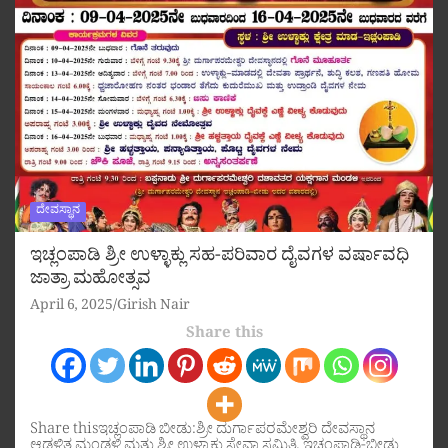
ದೇವಸ್ಥಾನ
ಇಚ್ಲಂಪಾಡಿ ಶ್ರೀ ಉಳ್ಳಾಕ್ಲು ಸಹ-ಪರಿವಾರ ದೈವಗಳ ವರ್ಷಾವಧಿ
ಜಾತ್ರಾ ಮಹೋತ್ಸವ
April 6, 2025
Girish Nair
Share this
Share thisಇಚ್ಲಂಪಾಡಿ ಬೀಡು:ಶ್ರೀ ದುರ್ಗಾಪರಮೇಶ್ವರಿ ದೇವಸ್ಥಾನ
ಆಡಳಿತ ಮಂಡಳಿ ಮತ್ತು ಶ್ರೀ ಉಳ್ಳಾಕ್ಲು ಸೇವಾ ಸಮಿತಿ, ಇಚ್ಲಂಪಾಡಿ-ಬೀಡು