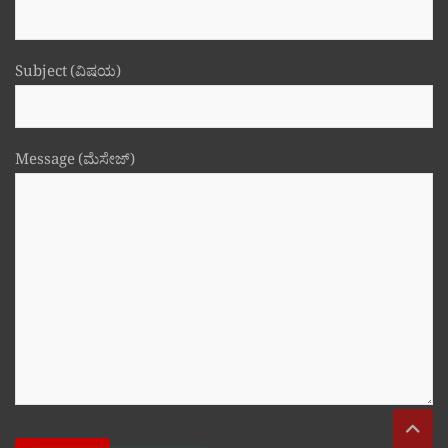
Subject (ವಿಷಯ)
Message (ಮೆಸೇಜ್)