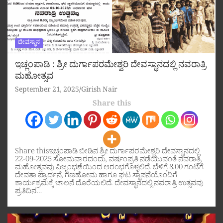
ದೇವಸ್ಥಾನ
ಇಚ್ಲಂಪಾಡಿ : ಶ್ರೀ ದುರ್ಗಾಪರಮೇಶ್ವರಿ ದೇವಸ್ಥಾನದಲ್ಲಿ ನವರಾತ್ರಿ
ಮಹೋತ್ಸವ
September 21, 2025
Girish Nair
Share this
Share thisಇಚ್ಲಂಪಾಡಿ ಬೀಡಿನ ಶ್ರೀ ದುರ್ಗಾಪರಮೇಶ್ವರಿ ದೇವಸ್ಥಾನದಲ್ಲಿ
22-09-2025 ಸೋಮವಾರದಂದು, ವರ್ಷಂಪ್ರತಿ ನಡೆಯುವಂತೆ ನವರಾತ್ರಿ
ಮಹೋತ್ಸವವು ವಿಜೃಂಭಣೆಯಿಂದ ಆರಂಭಗೊಳ್ಳಲಿದೆ. ಬೆಳಿಗ್ಗೆ 8.00 ಗಂಟೆಗೆ
ದೇವತಾ ಪ್ರಾರ್ಥನೆ, ಗಣಹೋಮ ಹಾಗೂ ಘಟ ಸ್ಥಾಪನೆಯೊಂದಿಗೆ
ಕಾರ್ಯಕ್ರಮಕ್ಕೆ ಚಾಲನೆ ದೊರೆಯಲಿದೆ. ದೇವಸ್ಥಾನದಲ್ಲಿ ನವರಾತ್ರಿ ಉತ್ಸವವು
ಪ್ರತಿದಿನ…