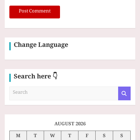
Change Language
Search here 👇
S
e
a
r
c
h
AUGUST 2026
M
T
W
T
F
S
S