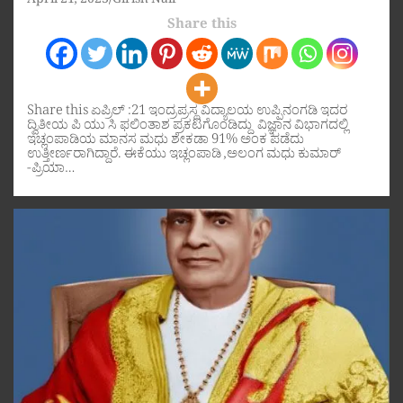
April 21, 2023
Girish Nair
Share this
Share this ಏಪ್ರಿಲ್ :21 ಇಂದ್ರಪ್ರಸ್ಥ ವಿದ್ಯಾಲಯ ಉಪ್ಪಿನಂಗಡಿ ಇದರ
ದ್ವಿತೀಯ ಪಿ ಯು ಸಿ ಫಲಿಂತಾಶ ಪ್ರಕಟಗೊಂಡಿದ್ದು ವಿಜ್ಞಾನ ವಿಭಾಗದಲ್ಲಿ
ಇಚ್ಲಂಪಾಡಿಯ ಮಾನಸ ಮಧು ಶೇಕಡಾ 91% ಅಂಕ ಪಡೆದು
ಉತ್ತೀರ್ಣರಾಗಿದ್ದಾರೆ. ಈಕೆಯು ಇಚ್ಲಂಪಾಡಿ ,ಅಲಂಗ ಮಧು ಕುಮಾರ್
-ಪ್ರಿಯಾ…