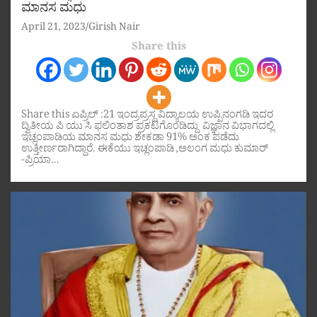
ಮಾನಸ ಮಧು
April 21, 2023
Girish Nair
Share this
Share this ಏಪ್ರಿಲ್ :21 ಇಂದ್ರಪ್ರಸ್ಥ ವಿದ್ಯಾಲಯ ಉಪ್ಪಿನಂಗಡಿ ಇದರ
ದ್ವಿತೀಯ ಪಿ ಯು ಸಿ ಫಲಿಂತಾಶ ಪ್ರಕಟಗೊಂಡಿದ್ದು ವಿಜ್ಞಾನ ವಿಭಾಗದಲ್ಲಿ
ಇಚ್ಲಂಪಾಡಿಯ ಮಾನಸ ಮಧು ಶೇಕಡಾ 91% ಅಂಕ ಪಡೆದು
ಉತ್ತೀರ್ಣರಾಗಿದ್ದಾರೆ. ಈಕೆಯು ಇಚ್ಲಂಪಾಡಿ ,ಅಲಂಗ ಮಧು ಕುಮಾರ್
-ಪ್ರಿಯಾ…