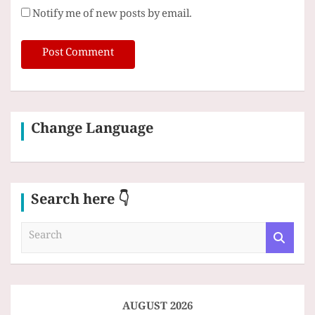
Notify me of new posts by email.
Change Language
Search here 👇
S
e
a
r
c
h
AUGUST 2026