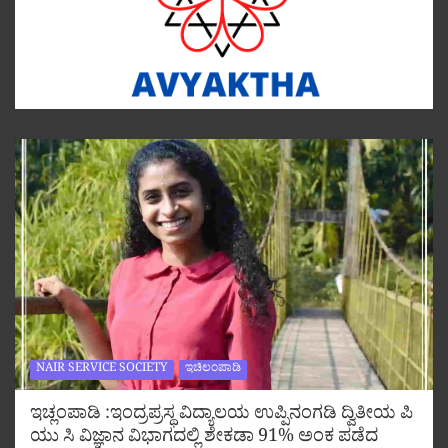
NAIR SERVICE SOCIETY
ಇಚಿಲಂಪಾಡಿ
ಇಚ್ಲಂಪಾಡಿ :ಇಂದ್ರಪ್ರಸ್ಥ ವಿದ್ಯಾಲಯ ಉಪ್ಪಿನಂಗಡಿ ದ್ವಿತೀಯ ಪಿ
ಯು ಸಿ ವಿಜ್ಞಾನ ವಿಭಾಗದಲ್ಲಿ ಶೇಕಡಾ 91% ಅಂಕ ಪಡೆದ