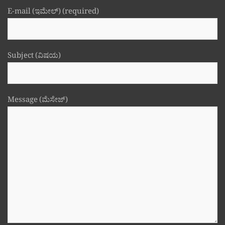
E-mail (ಇಮೇಲ್) (required)
Subject (ವಿಷಯ)
Message (ಮೆಸೇಜ್)