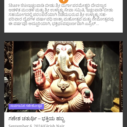
Share thisಇಚ್ಲಂಪಾಡಿ ಬೀಡು:ಶ್ರೀ ದುರ್ಗಾಪರಮೇಶ್ವರಿ ದೇವಸ್ಥಾನ
ಆಡಳಿತ ಮಂಡಳಿ ಮತ್ತು ಶ್ರೀ ಉಳ್ಳಾಕ್ಲು ಸೇವಾ ಸಮಿತಿ, ಇಚ್ಲಂಪಾಡಿ-ಬೀಡು
ಸಹಯೋಗದಲ್ಲಿ ಪರಂಪರೆಯಾಗಿ ನಡೆದುಬರುವ ಶ್ರೀ ಉಳ್ಳಾಕ್ಲು ಸಹ-
ಪರಿವಾರ ದೈವಗಳ ವರ್ಷಾವಧಿ ಜಾತ್ರಾ ಮಹೋತ್ಸವ ಮತ್ತು ನೇಮೋತ್ಸವವು
ಈ ವರ್ಷವೂ ಅದ್ದೂರಿಯಾಗಿ, ಭಕ್ತಿಭಾವಪೂರ್ಣವಾಗಿ ಏಪ್ರಿಲ್…
ಸಾರ್ವಜನಿಕ ಗಣೇಶೋತ್ಸವ
ಗಣೇಶ ಚತುರ್ಥಿ – ಭಕ್ತಿಯ ಹಬ್ಬ