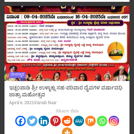
ದೇವಸ್ಥಾನ
ಇಚ್ಲಂಪಾಡಿ ಶ್ರೀ ಉಳ್ಳಾಕ್ಲು ಸಹ-ಪರಿವಾರ ದೈವಗಳ ವರ್ಷಾವಧಿ
ಜಾತ್ರಾ ಮಹೋತ್ಸವ
April 6, 2025
Girish Nair
Share this