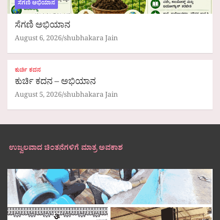
ಸೆಗಣಿ ಅಭಿಯಾನ
ಸೆಗಣಿ ಅಭಿಯಾನ
August 6, 2026
shubhakara Jain
ಕುರ್ಚಿ ಕದನ
ಕುರ್ಚಿ ಕದನ – ಅಭಿಯಾನ
August 5, 2026
shubhakara Jain
ಉಜ್ವಲವಾದ ಚಿಂತನೆಗಳಿಗೆ ಮಾತ್ರ ಅವಕಾಶ