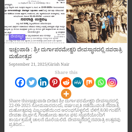
ದೇವಸ್ಥಾನ
ಇಚ್ಲಂಪಾಡಿ : ಶ್ರೀ ದುರ್ಗಾಪರಮೇಶ್ವರಿ ದೇವಸ್ಥಾನದಲ್ಲಿ ನವರಾತ್ರಿ
ಮಹೋತ್ಸವ
September 21, 2025
Girish Nair
Share this
Share thisಇಚ್ಲಂಪಾಡಿ ಬೀಡಿನ ಶ್ರೀ ದುರ್ಗಾಪರಮೇಶ್ವರಿ ದೇವಸ್ಥಾನದಲ್ಲಿ
22-09-2025 ಸೋಮವಾರದಂದು, ವರ್ಷಂಪ್ರತಿ ನಡೆಯುವಂತೆ ನವರಾತ್ರಿ
ಮಹೋತ್ಸವವು ವಿಜೃಂಭಣೆಯಿಂದ ಆರಂಭಗೊಳ್ಳಲಿದೆ. ಬೆಳಿಗ್ಗೆ 8.00 ಗಂಟೆಗೆ
ದೇವತಾ ಪ್ರಾರ್ಥನೆ, ಗಣಹೋಮ ಹಾಗೂ ಘಟ ಸ್ಥಾಪನೆಯೊಂದಿಗೆ
ಕಾರ್ಯಕ್ರಮಕ್ಕೆ ಚಾಲನೆ ದೊರೆಯಲಿದೆ. ದೇವಸ್ಥಾನದಲ್ಲಿ ನವರಾತ್ರಿ ಉತ್ಸವವು
ಪ್ರತಿದಿನ…