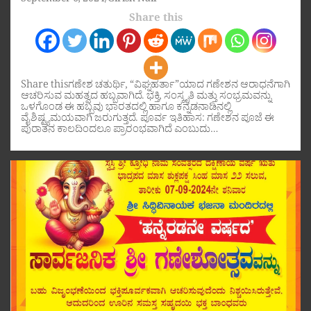
September 6, 2024
Girish Nair
Share this
Share thisಗಣೇಶ ಚತುರ್ಥಿ, “ವಿಘ್ನಹರ್ತಾ”ಯಾದ ಗಣೇಶನ ಆರಾಧನೆಗಾಗಿ
ಆಚರಿಸುವ ಮಹತ್ವದ ಹಬ್ಬವಾಗಿದೆ. ಭಕ್ತಿ, ಸಂಸ್ಕೃತಿ ಮತ್ತು ಸಂಭ್ರಮವನ್ನು
ಒಳಗೊಂಡ ಈ ಹಬ್ಬವು ಭಾರತದಲ್ಲಿ ಹಾಗೂ ಕನ್ನಡನಾಡಿನಲ್ಲಿ
ವೈಶಿಷ್ಟ್ಯಮಯವಾಗಿ ಜರುಗುತ್ತದೆ. ಪೂರ್ವ ಇತಿಹಾಸ: ಗಣೇಶನ ಪೂಜೆ ಈ
ಪುರಾತನ ಕಾಲದಿಂದಲೂ ಪ್ರಾರಂಭವಾಗಿದೆ ಎಂಬುದು…