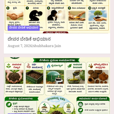
ದೇವರ ಬೇಡಿಕೆ ಅಭಿಯಾನ
ದೇವರ ಬೇಡಿಕೆ ಅಭಿಯಾನ
August 7, 2026
shubhakara Jain