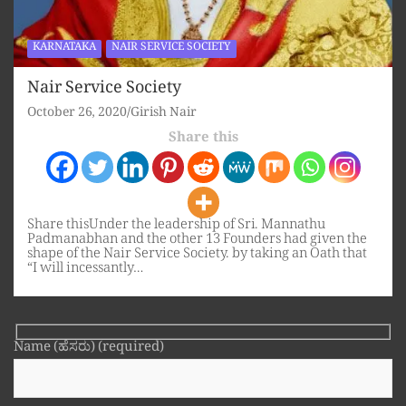
KARNATAKA
NAIR SERVICE SOCIETY
Nair Service Society
October 26, 2020
Girish Nair
Share this
Share thisUnder the leadership of Sri. Mannathu
Padmanabhan and the other 13 Founders had given the
shape of the Nair Service Society. by taking an Oath that
“I will incessantly…
Name (ಹೆಸರು) (required)