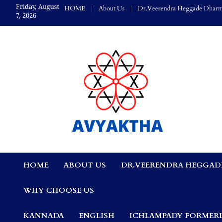
Skip
Friday, August
HOME
About Us
Dr.Veerendra Heggade Dharm
to
7, 2026
content
Avyaktha Bulletin:
HOME
ABOUT US
DR.VEERENDRA HEGGAD
Connecting Temples
WHY CHOOSE US
Professionals, &
KANNADA
ENGLISH
ICHLAMPADY FORMERL