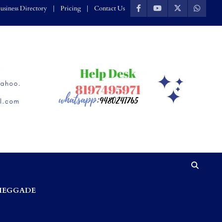
usiness Directory
Pricing
Contact Us
HEGGADE