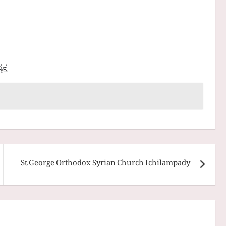
್ತ
St.George Orthodox Syrian Church Ichilampady