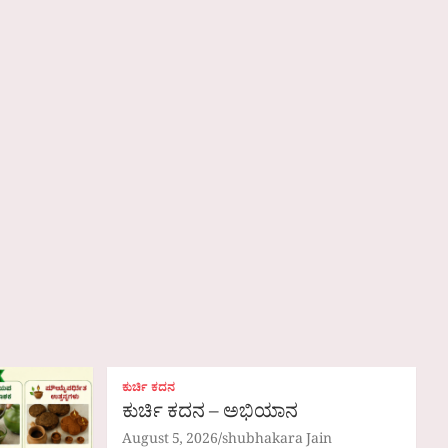
ಕುರ್ಚಿ ಕದನ
ಕುರ್ಚಿ ಕದನ – ಅಭಿಯಾನ
August 5, 2026
shubhakara Jain