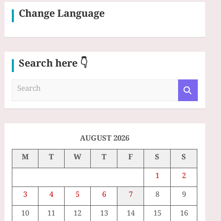
Change Language
Search here 👇
S
e
a
r
c
h
AUGUST 2026
M
T
W
T
F
S
S
1
2
3
4
5
6
7
8
9
10
11
12
13
14
15
16