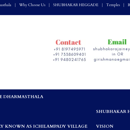
asthala
Why Choose Us
SHUBHAKAR HEGGADE
Temples
B
E DHARMASTHALA
,
SHUBHAKAR 
Y KNOWN AS ICHILAMPADY VILLAGE
VISION