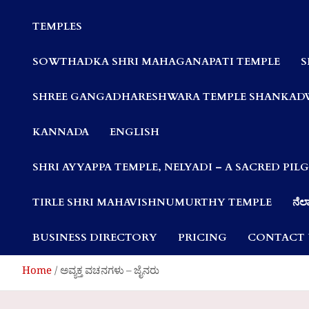
Communities
TEMPLES
SOWTHADKA SHRI MAHAGANAPATI TEMPLE
S
SHREE GANGADHARESHWARA TEMPLE SHANKAD
KANNADA
ENGLISH
SHRI AYYAPPA TEMPLE, NELYADI – A SACRED PI
TIRLE SHRI MAHAVISHNUMURTHY TEMPLE
ನೆಲ್
BUSINESS DIRECTORY
PRICING
CONTACT 
Home
ಅವ್ಯಕ್ತ ವಚನಗಳು – ಜೈನರು