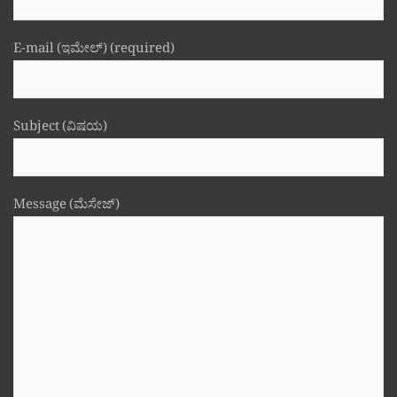
E-mail (ಇಮೇಲ್) (required)
Subject (ವಿಷಯ)
Message (ಮೆಸೇಜ್)