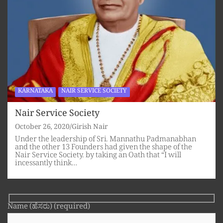
KARNATAKA
NAIR SERVICE SOCIETY
Nair Service Society
October 26, 2020
Girish Nair
Under the leadership of Sri. Mannathu Padmanabhan
and the other 13 Founders had given the shape of the
Nair Service Society. by taking an Oath that “I will
incessantly think…
Name (ಹೆಸರು) (required)