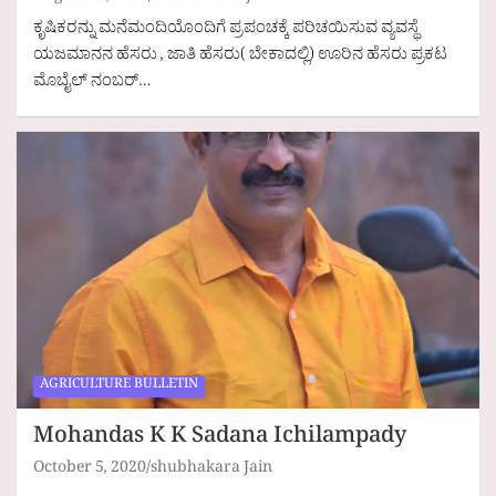
ಕೃಷಿಕರನ್ನು ಮನೆಮಂದಿಯೊಂದಿಗೆ ಪ್ರಪಂಚಕ್ಕೆ ಪರಿಚಯಿಸುವ ವ್ಯವಸ್ಥೆ
ಯಜಮಾನನ ಹೆಸರು , ಜಾತಿ ಹೆಸರು( ಬೇಕಾದಲ್ಲಿ) ಊರಿನ ಹೆಸರು ಪ್ರಕಟ
ಮೊಬೈಲ್ ನಂಬರ್…
AGRICULTURE BULLETIN
Mohandas K K Sadana Ichilampady
October 5, 2020
shubhakara Jain