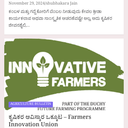
November 29, 2024
shubhakara Jain
ಕಂಬಳ ಮತ್ತು ಗದ್ದೆ ಕೋರಿಗೆ ಬೆಂಬಲ ನೀಡುವುದು ಕೇವಲ ಕ್ರೀಡಾ
ಕಾರ್ಯಕಲಾಪ ಅಥವಾ ಸಾಂಸ್ಕೃತಿಕ ಆಚರಣೆವಷ್ಟೇ ಅಲ್ಲ, ಅದು ಕೃಷಿಕರ
ಜೀವನಶೈಲಿ,…
AGRICULTURE BULLETIN
ಕೃಷಿಕರ ಆವಿಸ್ಕಾರ ಒಕ್ಕೂಟ – Farmers
Innovation Union