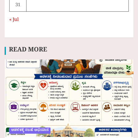
31
« Jul
READ MORE
ಆಡಳಿತಕ್ಕೆ ಸಲಹೆ ಅಭಿಯಾನ