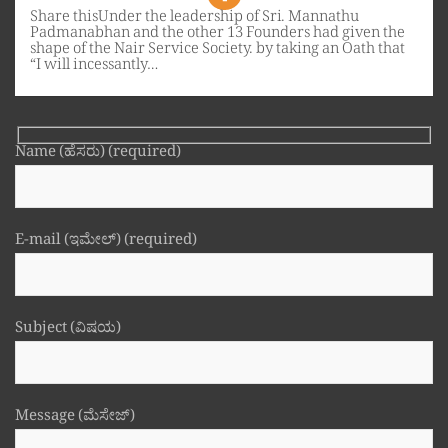
Share thisUnder the leadership of Sri. Mannathu
Padmanabhan and the other 13 Founders had given the
shape of the Nair Service Society. by taking an Oath that
“I will incessantly…
Name (ಹೆಸರು) (required)
E-mail (ಇಮೇಲ್) (required)
Subject (ವಿಷಯ)
Message (ಮೆಸೇಜ್)