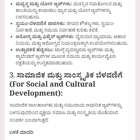
ಮಧ್ಯಸ್ಥ ಮತ್ತು ಯೋಗ ಆ್ಯಪ್‌ಗಳು:
ಮನಸ್ಸಿನ ಸಮತೋಲನ ಮತ್ತು
ಶಾಂತಿಯನ್ನು ಕಾಪಾಡಲು ಧ್ಯಾನ ಮತ್ತು ಯೋಗ ಆ್ಯಪ್‌ಗಳನ್ನು
ಬಳಸಬಹುದು.
ಸ್ವಯಂ-ಬೆಳವಣಿಗೆ ಪಾಠಗಳು:
ಜೀವನ ಕೌಶಲ್ಯಗಳು, ಸ್ವಯಂ-
ನಿರ್ವಹಣೆ, ಮತ್ತು ಸಮಯ ನಿರ್ವಹಣೆ ಕುರಿತು ಕಲಿಕೆ.
ಆರೋಗ್ಯ ಮತ್ತು ಫಿಟ್ನೆಸ್ ಆ್ಯಪ್‌ಗಳು:
ದೈನಂದಿನ ವ್ಯಾಯಾಮ, ಆಹಾರ
ನಿಯಮ, ಮತ್ತು ಆರೋಗ್ಯದ ನಿಯಂತ್ರಣಕ್ಕಾಗಿ ಉಪಯೋಗಿಸಬಹುದು.
ಉತ್ಪಾದಕತೆ ಹೆಚ್ಚಿಸಲು:
ಟಾಸ್ಕ್ ವ್ಯವಸ್ಥಾಪನಾ ಆ್ಯಪ್‌ಗಳು ಮತ್ತು
ಕ್ಯಾಲೆಂಡರ್ ಆ್ಯಪ್‌ಗಳ ಮೂಲಕ ಸಮಯ ಮತ್ತು ಕಾರ್ಯವೈಖರಿ
ದಕ್ಷತೆಯನ್ನು ಉನ್ನತಮಾಡಬಹುದು.
3.
ಸಾಮಾಜಿಕ ಮತ್ತು ಸಾಂಸ್ಕೃತಿಕ ಬೆಳವಣಿಗೆ
(For Social and Cultural
Development):
ಸಾಮಾಜಿಕ ಜಾಲತಾಣಗಳು ಮತ್ತು ಸಮುದಾಯ ಆಧಾರಿತ ಆ್ಯಪ್‌ಗಳನ್ನು
ಬಳಸುವುದರಿಂದ ವ್ಯಕ್ತಿಯ ಸಮಾಜ ಮತ್ತು ಸಂಸ್ಕೃತಿಯ ಜೊತೆಯಾದ
ಸಂಪರ್ಕ ಬಲವಾಗುತ್ತದೆ.
ಬಳಕೆ ಮಾದರಿ: