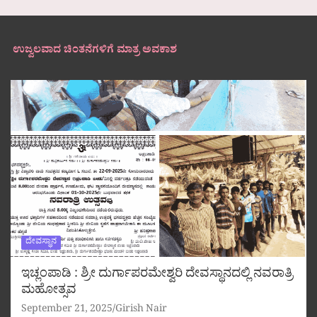
ಉಜ್ವಲವಾದ ಚಿಂತನೆಗಳಿಗೆ ಮಾತ್ರ ಅವಕಾಶ
ದೇವಸ್ಥಾನ
ಇಚ್ಲಂಪಾಡಿ : ಶ್ರೀ ದುರ್ಗಾಪರಮೇಶ್ವರಿ ದೇವಸ್ಥಾನದಲ್ಲಿ ನವರಾತ್ರಿ
ಮಹೋತ್ಸವ
September 21, 2025
Girish Nair