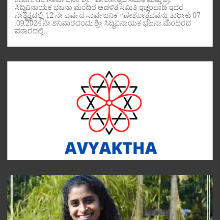
Share thisಸಾರ್ವಜನಿಕ ಶ್ರೀ ಗಣೇಶೋತ್ಸವ ಸಮಿತಿ ಮತ್ತು ಶ್ರೀ
ಸಿದ್ಧಿವಿನಾಯಕ ಭಜನಾ ಮಂದಿರ ಆಡಳಿತ ಸಮಿತಿ ಇಚ್ಲಂಪಾಡಿ ಇದರ
ನೇತೃತ್ವದಲ್ಲಿ 12 ನೇ ವರ್ಷದ ಸಾರ್ವಜನಿಕ ಗಣೇಶೋತ್ಸವವನ್ನು ತಾರೀಕು 07
.09.2024 ನೇ ಶನಿವಾರದಂದು ಶ್ರೀ ಸಿದ್ಧಿವಿನಾಯಕ ಭಜನಾ ಮಂದಿರದ
ವಠಾರದಲ್ಲಿ…