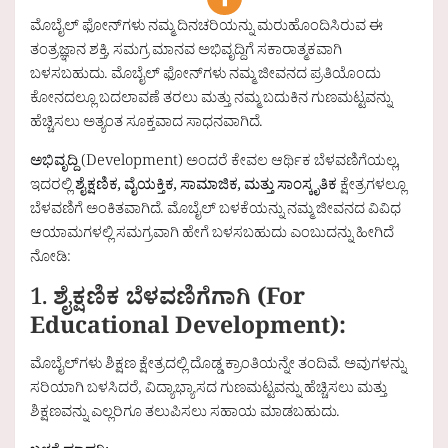
ಮೊಬೈಲ್ ಫೋನ್‌ಗಳು ನಮ್ಮ ದಿನಚರಿಯನ್ನು ಮರುಹೊಂದಿಸಿರುವ ಈ
ತಂತ್ರಜ್ಞಾನ ಶಕ್ತಿ, ಸಮಗ್ರ ಮಾನವ ಅಭಿವೃದ್ದಿಗೆ ಸಕಾರಾತ್ಮಕವಾಗಿ
ಬಳಸಬಹುದು. ಮೊಬೈಲ್ ಫೋನ್‌ಗಳು ನಮ್ಮ ಜೀವನದ ಪ್ರತಿಯೊಂದು
ಕೋನದಲ್ಲೂ ಬದಲಾವಣೆ ತರಲು ಮತ್ತು ನಮ್ಮ ಬದುಕಿನ ಗುಣಮಟ್ಟವನ್ನು
ಹೆಚ್ಚಿಸಲು ಅತ್ಯಂತ ಸೂಕ್ತವಾದ ಸಾಧನವಾಗಿದೆ.
ಅಭಿವೃದ್ದಿ
(Development) ಅಂದರೆ ಕೇವಲ ಆರ್ಥಿಕ ಬೆಳವಣಿಗೆಯಲ್ಲ,
ಇದರಲ್ಲಿ
ಶೈಕ್ಷಣಿಕ, ವೈಯಕ್ತಿಕ, ಸಾಮಾಜಿಕ, ಮತ್ತು ಸಾಂಸ್ಕೃತಿಕ
ಕ್ಷೇತ್ರಗಳಲ್ಲೂ
ಬೆಳವಣಿಗೆ ಅಂಕಿತವಾಗಿದೆ. ಮೊಬೈಲ್ ಬಳಕೆಯನ್ನು ನಮ್ಮ ಜೀವನದ ವಿವಿಧ
ಆಯಾಮಗಳಲ್ಲಿ ಸಮಗ್ರವಾಗಿ ಹೇಗೆ ಬಳಸಬಹುದು ಎಂಬುದನ್ನು ಹೀಗಿದೆ
ನೋಡಿ:
1.
ಶೈಕ್ಷಣಿಕ ಬೆಳವಣಿಗೆಗಾಗಿ (For
Educational Development):
ಮೊಬೈಲ್‌ಗಳು ಶಿಕ್ಷಣ ಕ್ಷೇತ್ರದಲ್ಲಿ ದೊಡ್ಡ ಕ್ರಾಂತಿಯನ್ನೇ ತಂದಿವೆ. ಅವುಗಳನ್ನು
ಸರಿಯಾಗಿ ಬಳಸಿದರೆ, ವಿದ್ಯಾಭ್ಯಾಸದ ಗುಣಮಟ್ಟವನ್ನು ಹೆಚ್ಚಿಸಲು ಮತ್ತು
ಶಿಕ್ಷಣವನ್ನು ಎಲ್ಲರಿಗೂ ತಲುಪಿಸಲು ಸಹಾಯ ಮಾಡಬಹುದು.