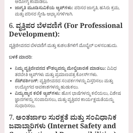
ಆರೋಗ್ಯ ಕಾಪಾಡಲು.
ಜಾಗೃತಿ ಮೂಡಿಸುವಿಕೆಯ ಆ್ಯಪ್‌ಗಳು:
ಪರಿಸರ ಜಾಗೃತಿ, ಹಸಿರು ಕ್ರಮ,
ಮತ್ತು ಪರಿಸರ ಸ್ನೇಹಿ ಅಭ್ಯಾಸಗಳಿಗಾಗಿ.
6.
ವೃತ್ತಿಪರ ಬೆಳವಣಿಗೆ (For Professional
Development):
ವೃತ್ತಿಜೀವನದ ಬೆಳವಣಿಗೆ ಮತ್ತು ಕುಶಲತೆಗಳಿಗೆ ಮೊಬೈಲ್ ಬಳಸಬಹುದು.
ಬಳಕೆ ಮಾದರಿ:
ನಿಮ್ಮ ವೃತ್ತಿಜೀವನದ ಕೌಶಲ್ಯವನ್ನು ಮೇಲ್ವಿಚಾರಣೆ ಮಾಡಲು:
ವಿವಿಧ
ತರಬೇತಿ ಆ್ಯಪ್‌ಗಳು ಮತ್ತು ಪ್ರಮಾಣಪತ್ರ ಕೋರ್ಸ್‌ಗಳು.
ನೆಟ್‌ವರ್ಕಿಂಗ್:
ವೃತ್ತಿಜೀವನದ ಸಂಪರ್ಕಗಳನ್ನು ವಿಸ್ತರಿಸಲು ಮತ್ತು
ಉದ್ಯೋಗದ ಅವಕಾಶಗಳನ್ನು ಹುಡುಕಲು.
ವಿದ್ಯುನ್ಮಾನ ಕಲಿಕೆ ಆ್ಯಪ್‌ಗಳು:
ಹೊಸ ಭಾಷೆಗಳನ್ನು ಕಲಿಯಲು, ವಿಶೇಷ
ಜ್ಞಾನಗಳನ್ನು ಸಂಪಾದಿಸಲು, ಮತ್ತು ವೃತ್ತಿಪರ ಕಾರ್ಯಕ್ಷಮತೆಯನ್ನು
ಸುಧಾರಿಸಲು.
7.
ಅಂತರ್ಜಾಲ ಸುರಕ್ಷತೆ ಮತ್ತು ಸಂವಿಧಾನಿಕ
ಜವಾಬ್ದಾರಿಗಳು (Internet Safety and