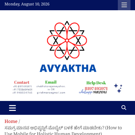
Skip
Monday, August 10, 2026
to
content
Avyaktha Bulletin:
Connecting Temples,
Professionals, &
Communities
Home
ಸಮಗ್ರ ಮಾನವ ಅಭಿವೃದ್ದಿಗೆ ಮೊಬೈಲ್ ಬಳಕೆ ಹೇಗೆ ಮಾಡಬೇಕು? (How to