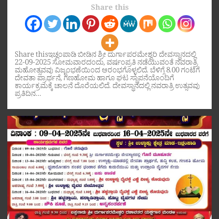
Share this
Share thisಇಚ್ಲಂಪಾಡಿ ಬೀಡಿನ ಶ್ರೀ ದುರ್ಗಾಪರಮೇಶ್ವರಿ ದೇವಸ್ಥಾನದಲ್ಲಿ
22-09-2025 ಸೋಮವಾರದಂದು, ವರ್ಷಂಪ್ರತಿ ನಡೆಯುವಂತೆ ನವರಾತ್ರಿ
ಮಹೋತ್ಸವವು ವಿಜೃಂಭಣೆಯಿಂದ ಆರಂಭಗೊಳ್ಳಲಿದೆ. ಬೆಳಿಗ್ಗೆ 8.00 ಗಂಟೆಗೆ
ದೇವತಾ ಪ್ರಾರ್ಥನೆ, ಗಣಹೋಮ ಹಾಗೂ ಘಟ ಸ್ಥಾಪನೆಯೊಂದಿಗೆ
ಕಾರ್ಯಕ್ರಮಕ್ಕೆ ಚಾಲನೆ ದೊರೆಯಲಿದೆ. ದೇವಸ್ಥಾನದಲ್ಲಿ ನವರಾತ್ರಿ ಉತ್ಸವವು
ಪ್ರತಿದಿನ…