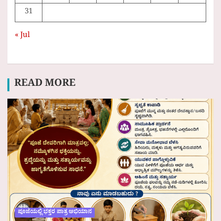
31
« Jul
READ MORE
ಪೂಜೆಯಲ್ಲಿ ಭಕ್ತರ ಪಾತ್ರ ಅಭಿಯಾನ