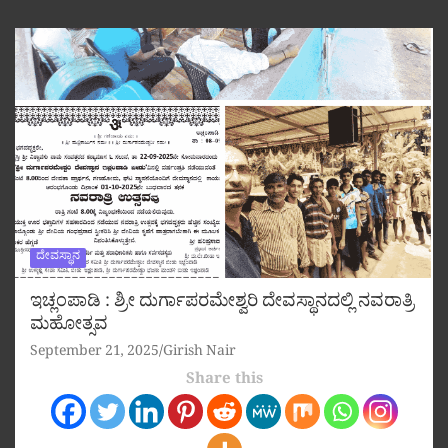
ದೇವಸ್ಥಾನ
ಇಚ್ಲಂಪಾಡಿ : ಶ್ರೀ ದುರ್ಗಾಪರಮೇಶ್ವರಿ ದೇವಸ್ಥಾನದಲ್ಲಿ ನವರಾತ್ರಿ
ಮಹೋತ್ಸವ
September 21, 2025
Girish Nair
Share this