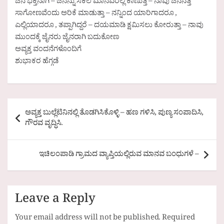
ಜಿನ ಭಕ್ತನಾಗಿ – ಜಿನನ್ನು ಸಕಲ ಮಾನವರಲ್ಲಿ ಕಾಣುತ್ತ – ನಾವು ಜಿನನತ್ತ
ಸಾಗೋಣವೆಂದು ಅರಿಕೆ ಮಾಡುತ್ತಾ – ನನ್ನಿಂದ ಯಾರಿಗಾದರೂ ,
ಎಲ್ಲಿಯಾದರೂ , ತಪ್ಪಾಗಿದ್ದರೆ – ದಯಮಾಡಿ ಕ್ಷಮಿಸಲು ಕೋರುತ್ತಾ – ನಾವು
ಮುಂದಕ್ಕೆ ಜೈನರು ಜೈನರಾಗಿ ಬದುಕೋಣ
ಅವ್ಯಕ್ತ ವಂದನೆಗಳೊಂದಿಗೆ
ಶುಭಾಕರ ಹೆಗ್ಗಡೆ
Post
ಅವ್ಯಕ್ತ ಬುಲ್ಲೆಟಿನಿನಲ್ಲಿ ತೊಡಗಿಸಿಕೊಳ್ಳಿ – ಹಣ ಗಳಿಸಿ, ಪುಣ್ಯ ಸಂಪಾದಿಸಿ,
navigation
ಗೌರವ ವೃದ್ಧಿಸಿ.
ಇಚಿಲಂಪಾಡಿ ಗ್ರಾಮದ ವ್ಯಾಪ್ತಿಯಲ್ಲಿರುವ ಮಾನವ ಬಂಧುಗಳೆ –
Leave a Reply
Your email address will not be published.
Required