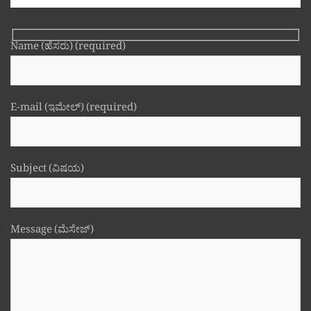
Name (ಹೆಸರು) (required)
E-mail (ಇಮೇಲ್) (required)
Subject (ವಿಷಯ)
Message (ಮೆಸೇಜ್)