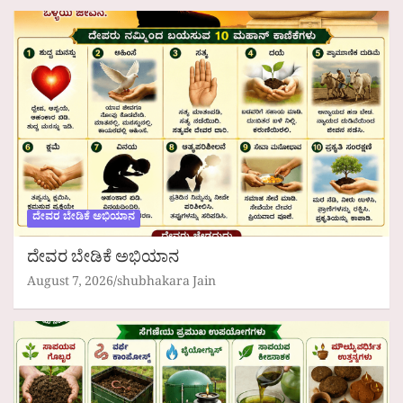
ದೇವರ ಬೇಡಿಕೆ ಅಭಿಯಾನ
ದೇವರ ಬೇಡಿಕೆ ಅಭಿಯಾನ
August 7, 2026
shubhakara Jain