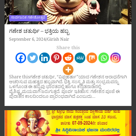
ಸಾರ್ವಜನಿಕ ಗಣೇಶೋತ್ಸವ
ಗಣೇಶ ಚತುರ್ಥಿ – ಭಕ್ತಿಯ ಹಬ್ಬ
September 6, 2024
Girish Nair
Share this
Share thisಗಣೇಶ ಚತುರ್ಥಿ, “ವಿಘ್ನಹರ್ತಾ”ಯಾದ ಗಣೇಶನ ಆರಾಧನೆಗಾಗಿ
ಆಚರಿಸುವ ಮಹತ್ವದ ಹಬ್ಬವಾಗಿದೆ. ಭಕ್ತಿ, ಸಂಸ್ಕೃತಿ ಮತ್ತು ಸಂಭ್ರಮವನ್ನು
ಒಳಗೊಂಡ ಈ ಹಬ್ಬವು ಭಾರತದಲ್ಲಿ ಹಾಗೂ ಕನ್ನಡನಾಡಿನಲ್ಲಿ
ವೈಶಿಷ್ಟ್ಯಮಯವಾಗಿ ಜರುಗುತ್ತದೆ. ಪೂರ್ವ ಇತಿಹಾಸ: ಗಣೇಶನ ಪೂಜೆ ಈ
ಪುರಾತನ ಕಾಲದಿಂದಲೂ ಪ್ರಾರಂಭವಾಗಿದೆ ಎಂಬುದು…