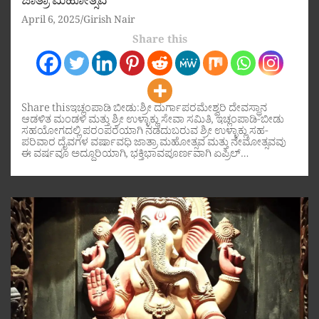
ಜಾತ್ರಾ ಮಹೋತ್ಸವ
April 6, 2025
Girish Nair
Share this
Share thisಇಚ್ಲಂಪಾಡಿ ಬೀಡು:ಶ್ರೀ ದುರ್ಗಾಪರಮೇಶ್ವರಿ ದೇವಸ್ಥಾನ
ಆಡಳಿತ ಮಂಡಳಿ ಮತ್ತು ಶ್ರೀ ಉಳ್ಳಾಕ್ಲು ಸೇವಾ ಸಮಿತಿ, ಇಚ್ಲಂಪಾಡಿ-ಬೀಡು
ಸಹಯೋಗದಲ್ಲಿ ಪರಂಪರೆಯಾಗಿ ನಡೆದುಬರುವ ಶ್ರೀ ಉಳ್ಳಾಕ್ಲು ಸಹ-
ಪರಿವಾರ ದೈವಗಳ ವರ್ಷಾವಧಿ ಜಾತ್ರಾ ಮಹೋತ್ಸವ ಮತ್ತು ನೇಮೋತ್ಸವವು
ಈ ವರ್ಷವೂ ಅದ್ದೂರಿಯಾಗಿ, ಭಕ್ತಿಭಾವಪೂರ್ಣವಾಗಿ ಏಪ್ರಿಲ್…