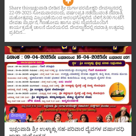
Share thisಇಚ್ಲಂಪಾಡಿ ಬೀಡಿನ ಶ್ರೀ ದುರ್ಗಾಪರಮೇಶ್ವರಿ ದೇವಸ್ಥಾನದಲ್ಲಿ
22-09-2025 ಸೋಮವಾರದಂದು, ವರ್ಷಂಪ್ರತಿ ನಡೆಯುವಂತೆ ನವರಾತ್ರಿ
ಮಹೋತ್ಸವವು ವಿಜೃಂಭಣೆಯಿಂದ ಆರಂಭಗೊಳ್ಳಲಿದೆ. ಬೆಳಿಗ್ಗೆ 8.00 ಗಂಟೆಗೆ
ದೇವತಾ ಪ್ರಾರ್ಥನೆ, ಗಣಹೋಮ ಹಾಗೂ ಘಟ ಸ್ಥಾಪನೆಯೊಂದಿಗೆ
ಕಾರ್ಯಕ್ರಮಕ್ಕೆ ಚಾಲನೆ ದೊರೆಯಲಿದೆ. ದೇವಸ್ಥಾನದಲ್ಲಿ ನವರಾತ್ರಿ ಉತ್ಸವವು
ಪ್ರತಿದಿನ…
ದೇವಸ್ಥಾನ
ಇಚ್ಲಂಪಾಡಿ ಶ್ರೀ ಉಳ್ಳಾಕ್ಲು ಸಹ-ಪರಿವಾರ ದೈವಗಳ ವರ್ಷಾವಧಿ