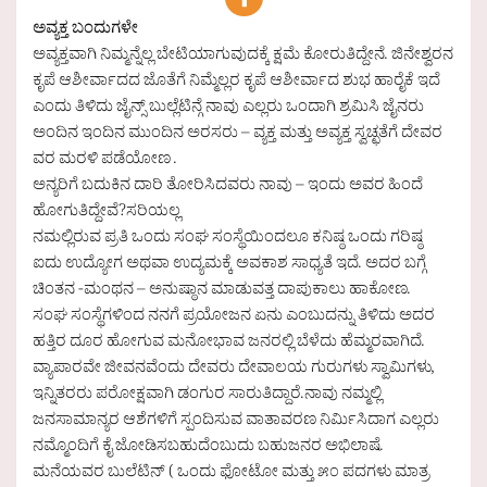
ಅವ್ಯಕ್ತ ಬಂದುಗಳೇ
ಅವ್ಯಕ್ತವಾಗಿ ನಿಮ್ಮನ್ನೆಲ್ಲ ಬೇಟಿಯಾಗುವುದಕ್ಕೆ ಕ್ಷಮೆ ಕೋರುತಿದ್ದೇನೆ. ಜಿನೇಶ್ವರನ
ಕೃಪೆ ಆಶೀರ್ವಾದದ ಜೊತೆಗೆ ನಿಮ್ಮೆಲ್ಲರ ಕೃಪೆ ಆಶೀರ್ವಾದ ಶುಭ ಹಾರೈಕೆ ಇದೆ
ಎಂದು ತಿಳಿದು ಜೈನ್ಸ್ ಬುಲ್ಲೆಟಿನ್ಗೆ ನಾವು ಎಲ್ಲರು ಒಂದಾಗಿ ಶ್ರಮಿಸಿ ಜೈನರು
ಅಂದಿನ ಇಂದಿನ ಮುಂದಿನ ಅರಸರು – ವ್ಯಕ್ತ ಮತ್ತು ಅವ್ಯಕ್ತ ಸ್ವಚ್ಛತೆಗೆ ದೇವರ
ವರ ಮರಳಿ ಪಡೆಯೋಣ .
ಅನ್ಯರಿಗೆ ಬದುಕಿನ ದಾರಿ ತೋರಿಸಿದವರು ನಾವು – ಇಂದು ಅವರ ಹಿಂದೆ
ಹೋಗುತಿದ್ದೇವೆ?ಸರಿಯಲ್ಲ
ನಮಲ್ಲಿರುವ ಪ್ರತಿ ಒಂದು ಸಂಘ ಸಂಸ್ಥೆಯಿಂದಲೂ ಕನಿಷ್ಠ ಒಂದು ಗರಿಷ್ಠ
ಐದು ಉದ್ಯೋಗ ಅಥವಾ ಉದ್ಯಮಕ್ಕೆ ಅವಕಾಶ ಸಾಧ್ಯತೆ ಇದೆ. ಅದರ ಬಗ್ಗೆ
ಚಿಂತನ -ಮಂಥನ – ಅನುಷ್ಠಾನ ಮಾಡುವತ್ತ ದಾಪುಕಾಲು ಹಾಕೋಣ.
ಸಂಘ ಸಂಸ್ಥೆಗಳಿಂದ ನನಗೆ ಪ್ರಯೋಜನ ಏನು ಎಂಬುದನ್ನು ತಿಳಿದು ಅದರ
ಹತ್ತಿರ ದೂರ ಹೋಗುವ ಮನೋಭಾವ ಜನರಲ್ಲಿ ಬೆಳೆದು ಹೆಮ್ಮರವಾಗಿದೆ.
ವ್ಯಾಪಾರವೇ ಜೀವನವೆಂದು ದೇವರು ದೇವಾಲಯ ಗುರುಗಳು ಸ್ವಾಮಿಗಳು,
ಇನ್ನಿತರರು ಪರೋಕ್ಷವಾಗಿ ಡಂಗುರ ಸಾರುತಿದ್ದಾರೆ.ನಾವು ನಮ್ಮಲ್ಲಿ
ಜನಸಾಮಾನ್ಯರ ಆಶೆಗಳಿಗೆ ಸ್ಪಂದಿಸುವ ವಾತಾವರಣ ನಿರ್ಮಿಸಿದಾಗ ಎಲ್ಲರು
ನಮ್ಮೊಂದಿಗೆ ಕೈ ಜೋಡಿಸಬಹುದೆಂಬುದು ಬಹುಜನರ ಅಭಿಲಾಷೆ.
ಮನೆಯವರ ಬುಲೆಟಿನ್ ( ಒಂದು ಫೋಟೋ ಮತ್ತು ೫೦ ಪದಗಳು ಮಾತ್ರ