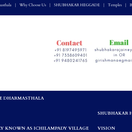
asthala
Why Choose Us
SHUBHAKAR HEGGADE
Temples
B
E DHARMASTHALA
,
SHUBHAKAR 
Y KNOWN AS ICHILAMPADY VILLAGE
VISION