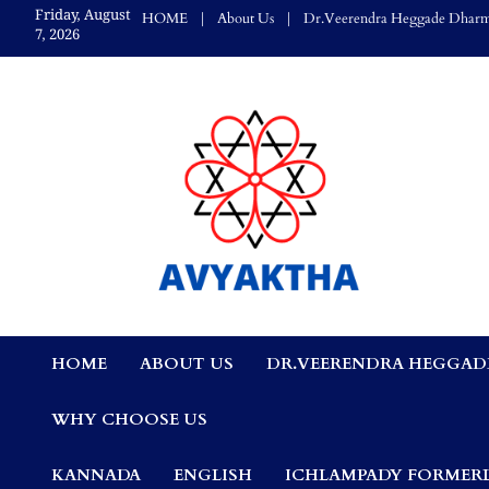
Skip
Friday, August
HOME
About Us
Dr.Veerendra Heggade Dharm
to
7, 2026
content
Avyaktha Bulletin:
HOME
ABOUT US
DR.VEERENDRA HEGGAD
Connecting Temples
WHY CHOOSE US
Professionals, &
KANNADA
ENGLISH
ICHLAMPADY FORMERL