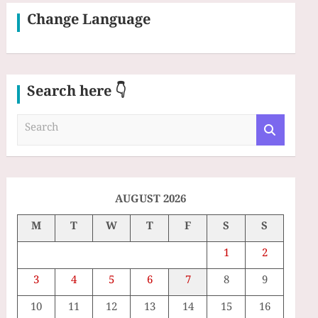
Change Language
Search here 👇
S
e
a
r
c
h
AUGUST 2026
M
T
W
T
F
S
S
1
2
3
4
5
6
7
8
9
10
11
12
13
14
15
16