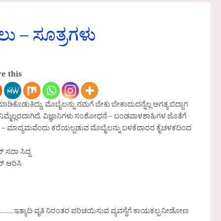
ು – ಸೂತ್ರಗಳು
e this
ಡಿಕೊಡುತಿದ್ದು, ಮೊಬೈಲನ್ನು ನಮಗೆ ಬೇಕು ಬೇಕಾದುದನ್ನೆಲ್ಲ ಅಗತ್ಯ ಬಿದ್ದಾಗ
ಮೆಲ್ಲರದಾಗಿದೆ. ವಿಜ್ಞಾನಿಗಳು ಸಂಶೋಧನೆ – ಬಂಡವಾಳಶಾಹಿಗಳ ಜೊತೆಗೆ
ಡ – ಮಾದ್ಯಮವೆಂದು ಕರೆಯಲ್ಪಡುವ ಮೊಬೈಲನ್ನು ಬಳಕೆದಾರರ ಕೈಚಳಕದಿಂದ
್ ಸದಾ ಸಿದ್ದ
ನ್ ಆರಿಸಿ
……………ಇತ್ಯಾದಿ ವೃತಿ ನಿರಂತರ ಪರಿಚಯಿಸುವ ವ್ಯವಸ್ಥೆಗೆ ಕಾಯಕಲ್ಪ ನೀಡೋಣ