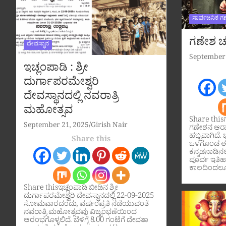
ಸಾರ್ವಜನಿಕ ಗ
ಗಣೇಶ ಚತ
ದೇವಸ್ಥಾನ
September 
ಇಚ್ಲಂಪಾಡಿ : ಶ್ರೀ
ದುರ್ಗಾಪರಮೇಶ್ವರಿ
ದೇವಸ್ಥಾನದಲ್ಲಿ ನವರಾತ್ರಿ
ಮಹೋತ್ಸವ
Share this
September 21, 2025
Girish Nair
ಗಣೇಶನ ಆರಾ
ಹಬ್ಬವಾಗಿದೆ. ಭ
Share this
ಒಳಗೊಂಡ ಈ 
ಕನ್ನಡನಾಡಿನಲ್
ಪೂರ್ವ ಇತಿ
ಕಾಲದಿಂದಲೂ
Share thisಇಚ್ಲಂಪಾಡಿ ಬೀಡಿನ ಶ್ರೀ
ದುರ್ಗಾಪರಮೇಶ್ವರಿ ದೇವಸ್ಥಾನದಲ್ಲಿ 22-09-2025
ಸೋಮವಾರದಂದು, ವರ್ಷಂಪ್ರತಿ ನಡೆಯುವಂತೆ
ನವರಾತ್ರಿ ಮಹೋತ್ಸವವು ವಿಜೃಂಭಣೆಯಿಂದ
ಆರಂಭಗೊಳ್ಳಲಿದೆ. ಬೆಳಿಗ್ಗೆ 8.00 ಗಂಟೆಗೆ ದೇವತಾ