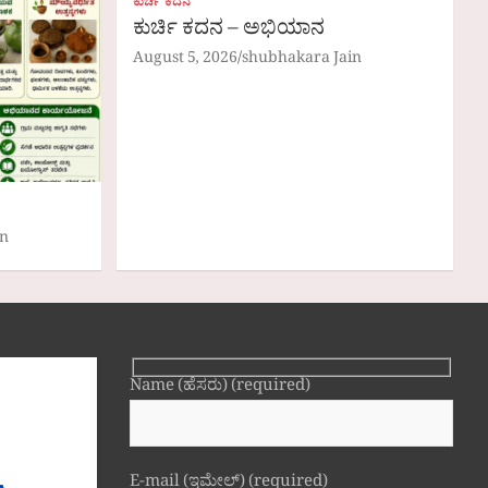
ಕುರ್ಚಿ ಕದನ
ಕುರ್ಚಿ ಕದನ – ಅಭಿಯಾನ
August 5, 2026
shubhakara Jain
in
Name (ಹೆಸರು) (required)
E-mail (ಇಮೇಲ್) (required)