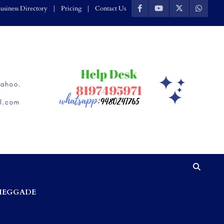
usiness Directory
Pricing
Contact Us
HEGGADE