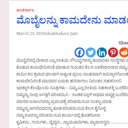
ಅಂತರ್ಜಾಲ
ಮೊಬೈಲನ್ನು ಕಾಮದೇನು ಮಾಡಲ
March 23, 2020
shubhakara Jain
Shar
ಮೊಬೈಲಿನಲ್ಲಿ ಬೇಕಾದ ಎಲ್ಲ ರೀತಿಯ ಸೌಲಭ್ಯಗಳನ್ನು ತಯಾರಿಕಾ ಸಂಸ್ಥೆಗಳು ಮಾ
ಕೊಡುವ ಕಾಮಧೇನಿನಂತೆ ಮಾಡುವ ಗುರುತರ ಕೆಲಸ ಬಳಕೆದಾರರಾದ ನಮ್ಮ ನಿಮ್
ಕಾರ್ಮಿಕರ ಶ್ರಮದ ಫಲವಾಗಿ ಅತ್ಯಂತ ಪ್ರಬಲ ನೂತನವಾಗಿ ಆವಿಸ್ಕಾರಗೊಂ
ಕಾಮದೇನಿನಂತೆ ಮಾನವರ ಬದುಕು ಹಸನಾಗಲು ನಿರಂತರ ಸಹಕರಿಸಲಿ.
ಇದಕ್ಕಾಗಿ ಕೆಲವೊಂದು ಸೂತ್ರಗಳು – ನಿಮ್ಮ ಎಲ್ಲ ರೀತಿಯ ಸಹಕಾರಕ್ಕೆ ಬುಲೆಟಿನ
ನಿಮ್ಮನ್ನು ನೀವು ಜಗತ್ತಿಗೆ ಪರಿಚಯಿಸಿ – ಉಚಿತ ಬ್ಲಾಗ್ ಅಥವಾ ಅವ್ಯಕ್ತ ಬುಲೆಟಿ
ಮಾನವ ಜನಾಂಗವನ್ನು ಪ್ರಪಂಚಕ್ಕೆ ಪರಿಚಯಿಸುವ ಸಂಕಲ್ಪ ಮಾಡಿ
ನಮ್ಮನ್ನು ಅಗಲಿದವರನ್ನು ಕೂಡ ಪರಿಚಯಿಸುವ ಕೆಲಸ ಕೈಗೊಳ್ಳಿ
ನಮ್ಮ ಊರನ್ನು ಪರಿಚಯಿಸುವ ಕಾರ್ಯದಲ್ಲಿ ತೊಡಗೋಣ
ಕೃಷಿಕರು , ಗುರುಗಳು , ವೈದ್ಯರು , ನ್ಯಾಯವಾದಿಗಳು, ವ್ಯಾಪಾರಸ್ಥರು ………