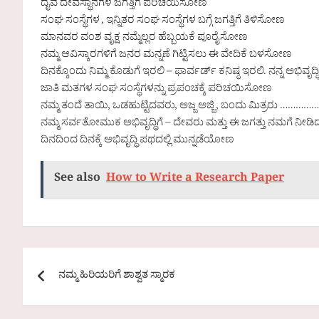
ದೈವ ದೇವಸ್ಥಾನಗಳ ಜಗತ್ತಿಗೆ ಪರಿಚಯಿಸೋಣ
ಸಂಘ ಸಂಸ್ಥೆಗಳ , ಇನ್ನಿತರ ಸಂಘ ಸಂಸ್ಥೆಗಳ ಬಗ್ಗೆ ಜಗತ್ತಿಗೆ ತಿಳಿಸೋಣ
ಮಾನವರ ವಂಶ ವೃಕ್ಷ ನಮ್ಮೆಲ್ಲರ ಹೆಬ್ಬಯಕೆ ಪೂರೈಸೋಣ
ನಮ್ಮ ಆವಿಸ್ಕಾರಗಳಿಗೆ ಜನರ ಮನ್ನಣೆ ಗಿಟ್ಟಿಸಲು ಈ ವೇದಿಕೆ ಬಳಸೋಣ
ದಿನಕ್ಕೊಂದು ನಿಮ್ಮ ಕೊಡುಗೆ ಇರಲಿ – ಫಾರ್ವರ್ಡ್ ಕನಿಷ್ಠ ಇರಲಿ. ನನ್ನ ಅಭಿವ
ಜಾತಿ ಮತಗಳ ಸಂಘ ಸಂಸ್ಥೆಗಳನ್ನು ಪ್ರಪಂಚಕ್ಕೆ ಪರಿಚಯಿಸೋಣ
ನಮ್ಮ ತಂದೆ ತಾಯಿ, ಒಡಹುಟ್ಟಿದವರು, ಅಜ್ಜ ಅಜ್ಜಿ , ಬಂದು ಮಿತ್ರರು …
ನಮ್ಮ ಸರ್ವತೋಮುಕ ಅಭಿವೃದ್ಧಿಗೆ – ದೇವರು ಮತ್ತು ಈ ಜಗತ್ತು ನಮಗೆ ನೀಡ
ದಿನದಿಂದ ದಿನಕ್ಕೆ ಅಭಿವೃದ್ಧಿ ಪಥದಲ್ಲಿ ಮುನ್ನಡೆಯೋಣ
See also
How to Write a Research Paper
Post
ನಮ್ಮ ಹಿರಿಯರಿಗೆ ಶಾಶ್ವತ ಸ್ಮಾರಕ
navigation