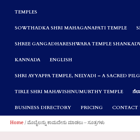
Communities
TEMPLES
SOWTHADKA SHRI MAHAGANAPATI TEMPLE
S
SHREE GANGADHARESHWARA TEMPLE SHANKAD
KANNADA
ENGLISH
SHRI AYYAPPA TEMPLE, NELYADI – A SACRED PI
TIRLE SHRI MAHAVISHNUMURTHY TEMPLE
ನೆಲ್
BUSINESS DIRECTORY
PRICING
CONTACT 
Home
ಮೊಬೈಲನ್ನು ಕಾಮದೇನು ಮಾಡಲು – ಸೂತ್ರಗಳು