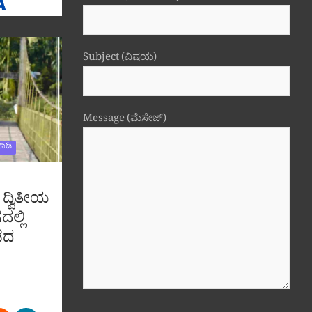
Subject (ವಿಷಯ)
Message (ಮೆಸೇಜ್)
ಾಡಿ
 ದ್ವಿತೀಯ
ದಲ್ಲಿ
ೆದ