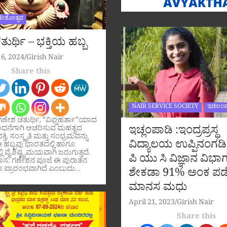
ಣೇಶೋತ್ಸವ
ುರ್ಥಿ – ಭಕ್ತಿಯ ಹಬ್ಬ
6, 2024
Girish Nair
Share this
NAIR SERVICE SOCIETY
ಇಚಿಲಂಪ
ಗಣೇಶ ಚತುರ್ಥಿ, “ವಿಘ್ನಹರ್ತಾ”ಯಾದ
ಇಚ್ಲಂಪಾಡಿ :ಇಂದ್ರಪ್ರಸ್ಥ
ಧನೆಗಾಗಿ ಆಚರಿಸುವ ಮಹತ್ವದ
ಕ್ತಿ, ಸಂಸ್ಕೃತಿ ಮತ್ತು ಸಂಭ್ರಮವನ್ನು
ವಿದ್ಯಾಲಯ ಉಪ್ಪಿನಂಗಡಿ
ಹಬ್ಬವು ಭಾರತದಲ್ಲಿ ಹಾಗೂ
ಲಿ ವೈಶಿಷ್ಟ್ಯಮಯವಾಗಿ ಜರುಗುತ್ತದೆ.
ಪಿ ಯು ಸಿ ವಿಜ್ಞಾನ ವಿಭಾಗ
ಹಾಸ: ಗಣೇಶನ ಪೂಜೆ ಈ ಪುರಾತನ
 ಪ್ರಾರಂಭವಾಗಿದೆ ಎಂಬುದು…
ಶೇಕಡಾ 91% ಅಂಕ ಪಡ
ಮಾನಸ ಮಧು
April 21, 2023
Girish Nair
Share this